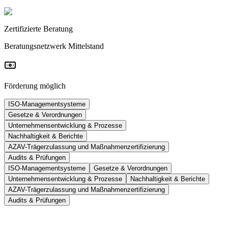
Zertifizierte Beratung
Beratungsnetzwerk Mittelstand
Förderung möglich
ISO-Managementsysteme
Gesetze & Verordnungen
Unternehmensentwicklung & Prozesse
Nachhaltigkeit & Berichte
AZAV-Trägerzulassung und Maßnahmenzertifizierung
Audits & Prüfungen
Wir entwickeln keine neuen Systeme, denn jedes Unternehmen hat
ISO-Managementsysteme
Gesetze & Verordnungen
bereits ein System, sonst würde es nicht funktionieren.
Unternehmensentwicklung & Prozesse
Nachhaltigkeit & Berichte
AZAV-Trägerzulassung und Maßnahmenzertifizierung
Wir unterstützen Sie dabei, ISO-Normen als praktische Leitfäden für
Optimierung, Struktur und Weiterentwicklung zu nutzen.
Audits & Prüfungen
Praxisnah, digital und mit echtem Mehrwert.